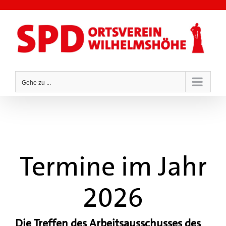
Zum
Inhalt
springen
Gehe zu ...
Termine im Jahr
2026
Die Treffen des Arbeitsausschusses des